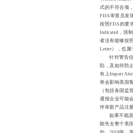
式的不符合项，
FDA
审查员发
按照
FDA
的要
Indicated
，强制
者没有能够按
Letter
），也属
针对警告
陷，及如何防
有上
Import Aler
将会影响美国
（包括各国监
通报企业可能
停审新产品注
如果不能
能失去整个美
如，
2018
年，