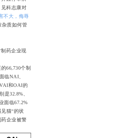
。见科志康对
害不大，侮辱
胺杂质如何管
对制药企业现
展的
66,730
个制
面临
NAI
、
VAI
和
OAI
的
别是
32.8%
、
业面临
67.2%
遇见猫“的状
制药企业被警