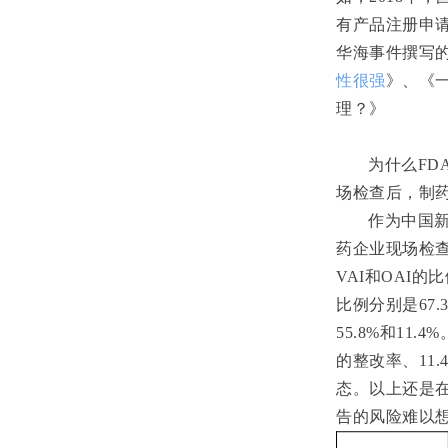
有产品注册申
华海事件撰写
性很强
》、《
理？
》
为什么
FD
场检查后，制
作为中国
药企业现场检
VAI
和
OAI
的比
比例分别是
67.
55.8%
和
11.4%
的整改率、
11.
态。以上还是
告的风险难以