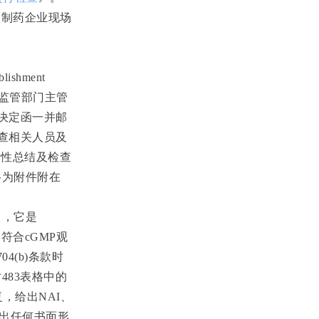
美制药企业现场
blishment
监管部门主管
决定函一并邮
查相关人员及
般性总结及检查
格为附件附在
），它是
不符合
cGMP
观
704(b)
条款时
对
483
表格中的
复，给出
NAI
、
出任何书面形