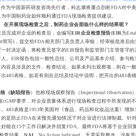
，作为中国新药研发咨询先行者，科志康将重点剖析
FDA
对中
及为中国制药业如何顺利通过
FDA
现场检查提供建议。
在开展现场检查之后，制药企业会面临什么样的结果呢？
查员完成对企业的检查后，会编写
EIR
企业检查报告
(
EIR
为
Esta
rt
简写
)
，提交给
FDA
相关部门及负责人审核，经审核批准后由
写一封决定函，将检查员签字的
EIR
报告和监管部门主管签字的
责人。
EIR
报告包括一般性总结、公司及产品基本介绍、参与检
查内容及涉及的文件、检查结论。如果未列出观察项，则在一
开出
483
表格
。如若有则在总结及结论中说明，把开出的
483
表
表格（缺陷报告
）也称现场观察报告（
Inspectional Observation
据
cGMP
要求，对企业质量体系进行现场检查过程中所发现的
单。
483
表格是
1953
年美国对《食品、药品和化妆品法案》增加
目的是防止
FDA
在未预先通知情况下对企业进行法律制裁。针
最好能在
15
个工作日解决并回复
FDA
。最终
FDA
将基于企业回
检查结果。
NAI
，
No Action Indicated
，无需采取整改，没有开