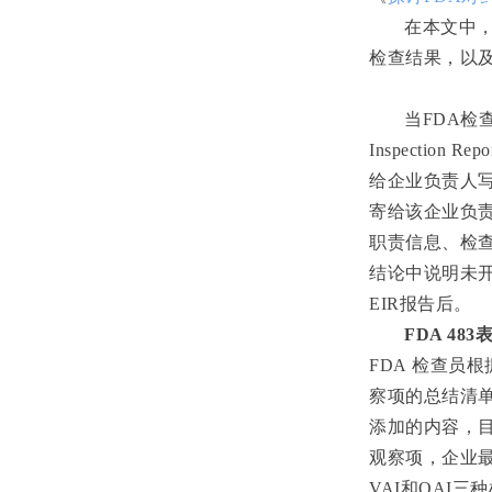
在本文中
检查结果，以
当
FDA
检
Inspection Repo
给企业负责人
寄给该企业负
职责信息、检
结论中说明未
EIR
报告后。
FDA 483
FDA
检查员根
察项的总结清
添加的内容，
观察项，企业
VAI
和
OAI
三种