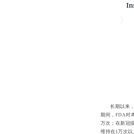
长期以来
期间，
FDA
对
万次；在新冠
维持在
1
万次以