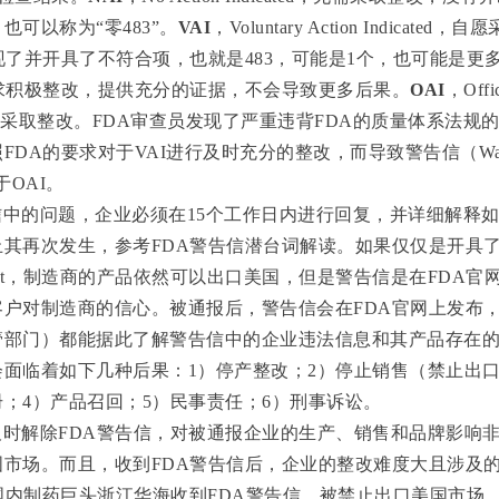
也可以称为“零
483
”。
VAI
，
Voluntary Action Indicated
，自愿
现了并开具了不符合项，也就是
483
，可能是
1
个，也可能是更
求积极整改，提供充分的证据，不会导致更多后果。
OAI
，
Offi
采取整改。
FDA
审查员发现了严重违背
FDA
的质量体系法规
照
FDA
的要求对于
VAI
进行及时充分的整改，而导致警告信（
Wa
于
OAI
。
信中的问题，企业必须在
15
个工作日内进行回复，并详细解释
止其再次发生，参考
FDA
警告信潜台词解读。如果仅仅是开具
t
，制造商的产品依然可以出口美国，但是警告信是在
FDA
官
客户对制造商的信心。被通报后，警告信会在
FDA
官网上发布
管部门）都能据此了解警告信中的企业违法信息和其产品存在
会面临着如下几种后果：
1
）停产整改；
2
）停止销售（禁止出
册；
4
）产品召回；
5
）民事责任；
6
）刑事诉讼。
及时解除
FDA
警告信，对被通报企业的生产、销售和品牌影响
国市场。而且，收到
FDA
警告信后，企业的整改难度大且涉及
国内制药巨头
浙江华海
收到
FDA
警告信，被禁止出口美国市场