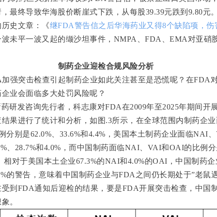
请，最终导致华海股价断崖式下跌，从每股
39.39
元跌到
9.80
元
的历史文章：《
继FDA
警告信之后华海药业又得8
个缺陷项，伤
一波未平一波又起的缬沙坦事件，NMPA
、FDA
、EMA
对亚硝
制药企业迎检合规风险分析
A
加强突击检查引起制药企业如此关注甚至是恐慌呢？在
FDA
药企业会面临多大处罚风险呢？
新药研发咨询先行者，科志康对
FDA
在
2009
年至
2025
年期间开
查结果进行了统计和分析，如图
.3
所示，在全球范围内制药企业
例分别是
62.0%
、
33.6%
和
4.4%
，美国本土制药企业面临
NAI
、
3%
、
28.7%
和
4.0%
，而中国制药面临
NAI
、
VAI
和
OAI
的比例分
。相对于美国本土企业
67.3%
的
NAI
和
4.0%
的
OAI
，中国制药企
4%
的警告，意味着中国制药企业与
FDA
之间仍长期处于”老鼠
在受到
FDA
通知后迎检的结果，要是
FDA
开展突击检查，中国
想象。