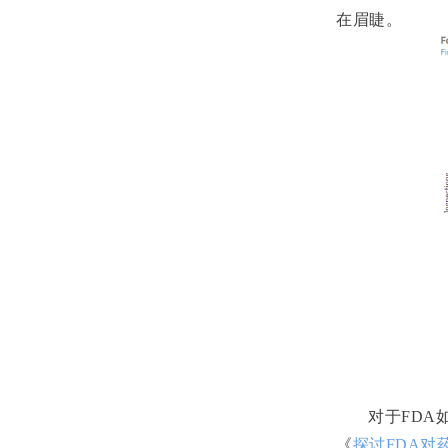
在眉睫。
对于
FDA
《
探讨FDA
对