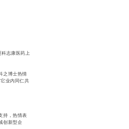
厦科志康医药上
科之博士热情
其它业内同仁共
支持，热情表
域创新型企