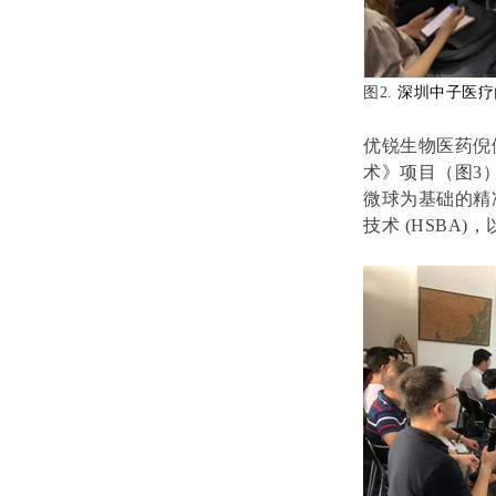
图
2.
深圳中子医疗
优锐生物医药倪
术》项目（图
3
微球为基础的精
技术
(HSBA)
，