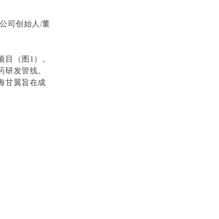
公司创始人
/
董
项目（图
1
）。
药研发管线。
海甘翼旨在成