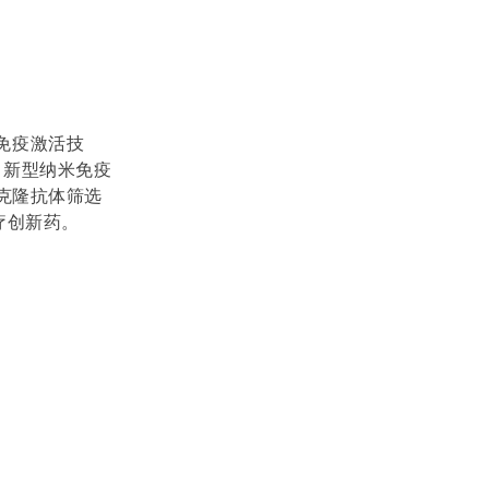
免疫激活技
：新型纳米免疫
克隆抗体筛选
疗创新药。