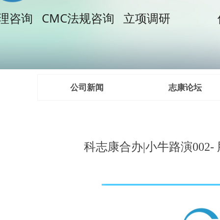
理咨询 CMC法规咨询 立项调研
使命：
公司新闻
志康论坛
科志康合办|小牛路演002