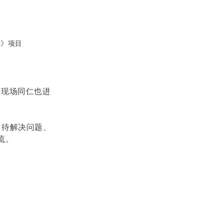
术》项目
它现场同仁也进
、待解决问题、
流。