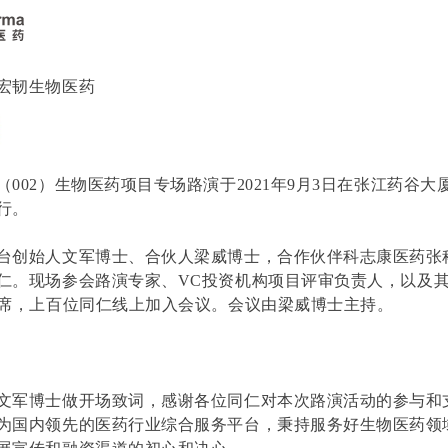
宏韧生物医药
（
002
）生物医药项目专场路演于
2021
年
9
月
3
日在张江药谷大
行。
台创始人文军博士、合伙人梁威博士，合作伙伴科志康医药张
仁。现场参会路演专家、
VC
投资机构项目评审负责人，以及
席，上百位同仁线上加入会议。会议由梁威博士主持。
文军博士做开场致词，感谢各位同仁对本次路演活动的参与和
为国内领先的医药行业综合服务平台，秉持服务好生物医药领