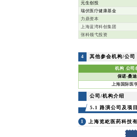
元生创投
瑞伏
医疗健康基金
力鼎资本
上海蓝湾科创集团
张科领弋投资
4
其他参会机构/公司
机构
公司
/
保诺-桑
上海国际医
公司/机构介绍
5
5.1 路演公司及项
1
上海览屹医药科技