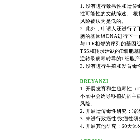
1
.
没有进行致癌性和遗传
性可能性的文献综述。
根
风险被认为是低的。
2
. 此外，申请人还进行了
胞的基因组DNA
进行下一
与LTR相邻的序列的基因
TSS和转录活跃的T细胞
逆转录病毒转导的T细胞
3
.
没有进行生殖和发育毒
BREYANZI
1
.
开展发育和生殖毒性（
小鼠中
会诱导移植抗宿主
风险。
2
.
开展遗传毒性研究：冷
3
.
未进行致癌性
/致瘤性研
4
.
开展其他研究：
60天体