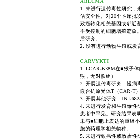
ABECMA
1
.
未进行遗传毒性研究，
估安全性。对
20个临床批
致癌转化相关基因或邻近
不受控制的细胞增殖迹象
后研究。
2
.
没有进行动物生殖或发
CARVYKTI
1. LCAR-B38M在■
猴，无对照组）
2
.
开展遗传毒研究：慢病
嵌合抗原受体T（CAR-T
3
.
开展其他研究：
JNJ-
4
.
未进行发育和生殖毒性
患者中罕见。研究结果表
未与■细胞上表达的重组小鼠
胞的药理学相关物种。
5
.
未进行致癌性或致瘤性