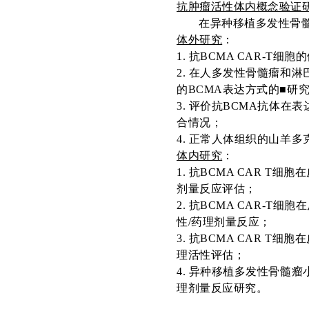
抗肿瘤活性体内概念验证
在异种移植多发性骨
体外研究
：
1
.
抗
BCMA CAR-T
细胞的
2
.
在人多发性骨髓瘤和淋
的
BCMA
表达方式的
■研
3
.
评价抗
BCMA抗体在表
合情况；
4
.
正常人体组织的山羊多
体内研究
：
1
.
抗
BCMA CAR T细胞在
剂量反应评估；
2
.
抗
BCMA CAR-T
细胞在
性/药理剂量反应；
3
. 抗BCMA CAR T细胞在
理活性评估；
4
.
异种移植多发性骨髓瘤
理剂量反应研究。