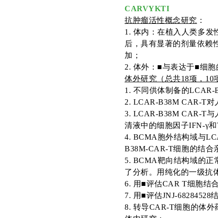
CARVYKTI
抗肿瘤活性概念研究
：
1. 体内：在植入人类多
后，具有显著的剂量依赖
加
；
2
.
体外：
■与表达于■细胞
体外研究（总共
18项，
1
1
. 不同供体制备的LCAR-
2. LCAR-B38M CA
3. LCAR-B38M C
清液中的细胞因子IFN-γ和
4. BCMA胞外结构域与LC
B38M-CAR-T细胞的结
5. BCMA靶向结构域
了分析。用纯化的一级抗体
6
. 用■评估CAR T细胞
7
. 用■评估JNJ-6828452
8
.
转导
CAR-T细胞的体