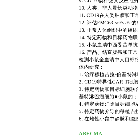
9.
C
D19 物种交叉反应性
1
0.
人类、非人灵长类动物
11.
C
D19
在人类肿瘤和正
1
2. 评估FMC63 scFv-Fc
的
1
3.
正常人体组织中的组织
1
4. 特定药物和目标药物
联
1
5. 小鼠
血清中西妥昔单抗
1
6.
产品、结直肠癌和正常
检测小鼠全血清中人目标
体内研究
：
1
.
治疗移植吉拉
·伯基特
2. CD19特异性CAR 
3
. 特定药物和目标
细胞联
基特淋巴瘤细胞■小鼠的
4
.
特定药物消除目标细胞
5
.
特定药物介导的移植吉
6
.
在雌性小鼠中静脉和腹
ABECMA