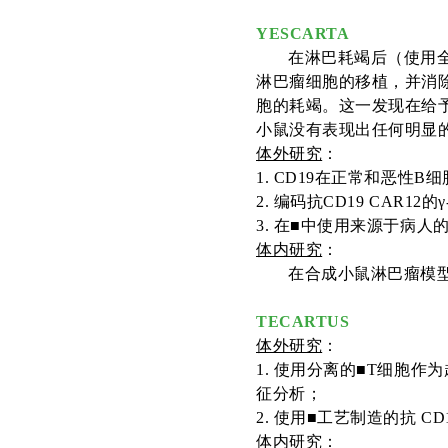
YESCARTA
在淋巴耗竭后（使用
淋巴瘤细胞的移植，并消除
胞的耗竭。这一发现在给予抗
小鼠没有表现出任何明显
体外研究
：
1. CD19在正常和恶性B
2
. 编码抗CD19 CAR1
3
.
在
■中使用来源于病人的抗C
体内研究
：
在合成小鼠淋巴瘤模
TECARTUS
体外研究
：
1
. 使用分离的
■
T细胞作为
征分析；
2
. 使用
■工艺制造的抗
CD
体内研究
：