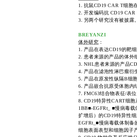
1
.
抗鼠
CD19 CAR T
2
. 开发编码抗 CD19 C
3
.
另两个研究没有被披露
BREYANZI
体外研究
：
1
.
产品在表达
CD19的靶
2
. 患者来源的
产品的体外
3. NHL
患者来源的产品
C
4
.
产品在滤泡性淋巴瘤衍
5
.
产品在原发性纵隔
B细
6
.
产品嵌合抗原受体胞内
7. FMC63结合物表征/表
8. CD19特异性CART细
1BB
■
-EGFRt_
■慢病毒载
扩增后）的
CD19特异性
EGFRt_
■慢病毒载体制备
细胞表面表型和细胞因子