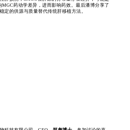
内MGC药动学差异，进而影响药效。最后潘
博
分享了
稳定的供源与质量替代传统肝移植方法。
之
博士，以
《细胞基因药物的中美注册进展与审评要
美
IND注册和NDA/BLA审评数量和时限、复盘2008-
MAH申请人需要理解监管部门与企业对产品的不同考
质量安全。审评新药时，监管部门依据科学方法论
管科学才能更好的和监管部门沟通交流，加速项目
服务如何帮助
MAH申请人控制成本和时间，提高申
物科技有限公司，
CEO，
郑彪博士
，参加讨论的嘉