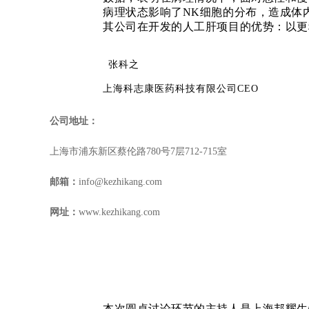
病理状
态影响了
NK细胞的分布，造成体
其公司在开发的人工肝项目的优势：以更
张科之
上海科志康医药科技有限公司CEO
公司地址：
上海科志康医药科技有限公司
CEO张科
点》
为题
，张
博
以详实的数据对比历年中
上海市浦东新区蔡伦路
780
号
7
层
712-715
室
2020年间上市产品的GMP状况。强调
虑，企业注重创新突破，而监管部门关心
邮箱：
info@kezhikang.com
评估药品安全、疗效和质量，企业熟悉监
推进。最后，张
博
介绍了科志康数据库和
网址：
www.kezhikang.com
报成
功率。
圆桌讨论
本次圆桌讨论环节的主持人是上海邦耀生