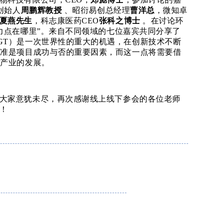
创始人
周鹏辉教授
、昭衍易创总经理
曹洋总
，微知卓
夏燕先生
，科志康医药
CEO
张科之博士
。在讨论环
力点在哪里”。
来自不同领域的
七
位嘉宾共同分享了
GT）是一次世界性的重大的机遇，在创新技术不断
标准是项目成功与否的重要因素，而这一点将需要借
T产业的发展。
大家意犹未尽
，再次感谢线上线下参会的各位老师
！