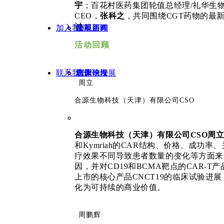
宇
；百花村医药集团轮值总经理
/礼华生
CEO，
张科之
，共同围绕
CGT药物的最
讨。
加入我们
发展历程
法规咨询
公司新闻
活动回顾
联系我们
合作伙伴
志康论坛
志康论坛
培训与发展
周立
合源生物科技（天津）有限公司CSO
案例课件
招聘信息
合源生物科技（天津）有限公司
CSO周
和Kymriah的CAR结构、价格、成
疗效果不同导致患者数量的变化等方面来
因，并对CD19和BCMA靶点的CAR-
上市的核心产品CNCT19的临床试验进
化为可持续的商业价值。
周鹏辉