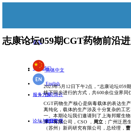
志康论坛059期CGT药物前沿
首页
关于我们
简体中文
English
2023年5月12日下午2点，“志康论坛0
线下同步进行的方式，共600余位业界同
服务方案
公司简介
CGT药物生产核心是病毒载体的表达生
离纯化，载体的生产涉及十分复杂的工艺
一。本期论坛我们邀请到了上海邦耀生物
论坛与资讯
企业文化
项目管理
津）有限公司，
CSO ，
周立
；广州泛恩
（苏州）新药研究有限公司，总经理，
曹