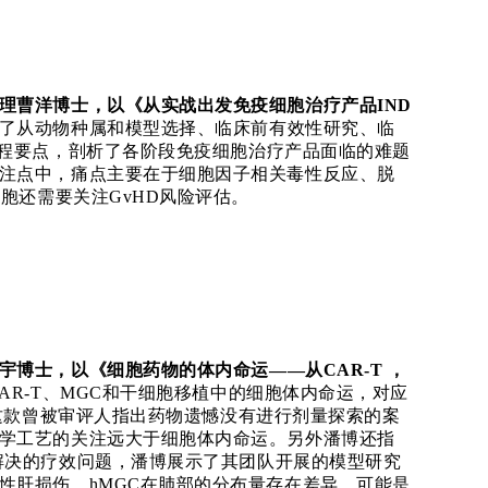
理曹洋博士，以《从实战出发免疫细胞治疗产品
IND
了从动物种属和模型选择、临床前有效性研究、临
过程要点，剖析了各阶段免疫细胞治疗产品面临的难题
注点中，痛点主要在于细胞因子相关毒性反应、脱
细胞还需要关注GvHD风险评估。
宇
博士
，
以《细胞药物的体内命运
——从CAR-T ，
CAR-T、MGC和干细胞移植中的细胞体内命运，对应
H这款曾被审评人指出药物遗憾没有进行剂量探索的案
学工艺的关注远大于细胞体内命运。另外潘
博
还指
解决的疗效问题，潘
博
展示了其团队开展的模型研究
性肝损伤，
hMGC在肺部的分布量存在差异，可能是