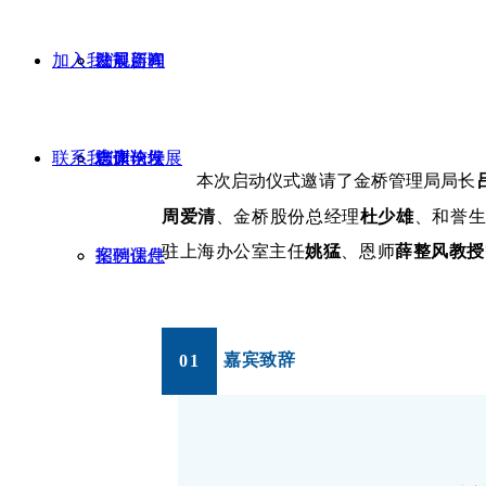
加入我们
发展历程
法规咨询
公司新闻
联系我们
合作伙伴
志康论坛
志康论坛
培训与发展
本次启动仪式邀请了金桥管理局局长
周爱清
、
金桥股份总经理
杜少雄
、
和誉生
驻上海办公室主任
姚猛
、恩师
薛整风教授
案例课件
招聘信息
嘉宾致辞
0
1