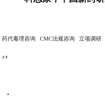
药代毒理咨询 CMC法规咨询 立项调研
ꂃ
ꁹ