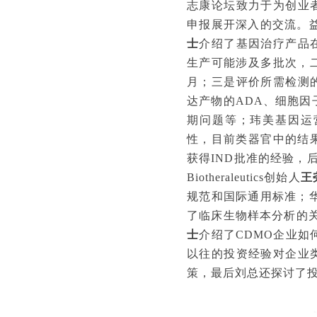
志康论坛致力于为创业
申报展开深入的交流。
士
介绍了基因治疗产品
生产可能涉及多批次，
月；三是评价所需检测
达产物的ADA、细胞因
期问题等；
玮美基因运
性，目前类器官中的结
获得IND批准的经验，
Biotheraleutics创始人
王
规范和国际通用标准；
了临床生物样本分析的关
士
介绍了CDMO企业如
以往的投资经验对企业
策，最后刘总还探讨了