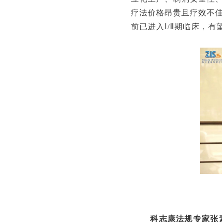
疗法价格昂贵且疗效不佳
前已进入Ⅰ/Ⅱ期临床，有
科志康法规专家张