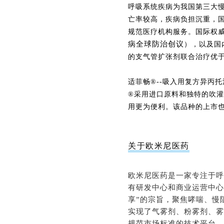
呼吸系统疾病为我国第三大慢
亡率较高，疾病负担沉重，国
规范医疗机构服务。国际权威
病全球防治创议
），以及国
的支气管扩张剂联合治疗优
适菲畅®--吸入用复方异丙
®采用进口原料和独特的吹
用更为便利。该品种的上市
关于欧米尼医药
欧米尼医药是一家专注于呼
有研发中心和商业运营中心
享”的宗旨，聚焦哮喘、慢
实现了气雾剂、粉雾剂、雾
规范市场标准的技术平台，