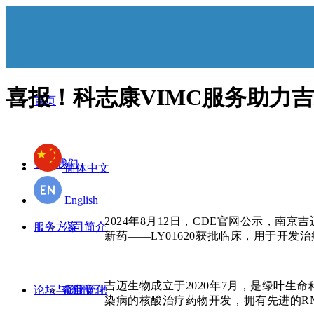
喜报！科志康VIMC服务助力吉
首页
关于我们
简体中文
English
2024年8月12日，CDE官网公示，南
服务方案
公司简介
新药——LY01620获批临床，用于开发
吉迈生物成立于2020年7月，是绿叶生
论坛与资讯
企业文化
项目管理
染病的核酸治疗药物开发，拥有先进的RN