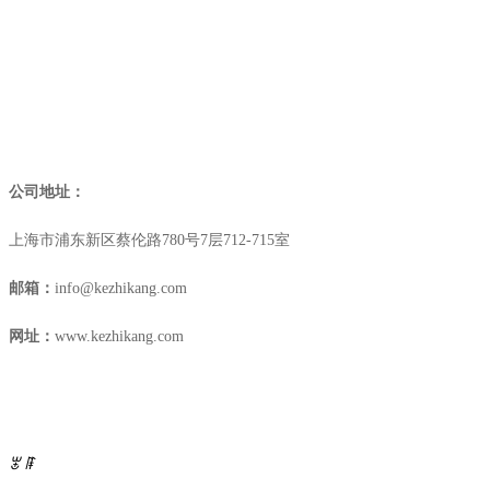
科志康，中国新药研
公司地址：
上海市浦东新区蔡伦路
780
号
7
层
712-715
室
邮箱：
info@kezhikang.com
网址：
www.kezhikang.com
药代毒理咨询 CMC法规咨询 立项调研
ꂃ
ꁹ