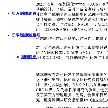
2021年5月，在美国化学学会（ACS）
基的设计、合成、及其与反义寡核苷酸的
加入我们
发展历程
法规咨询
公司新闻
其自主合成的全新三触角型N-乙酰半乳糖胺（
核苷酸缀合物在小鼠体内的递送和疗效评价
负担性更高。与传统GalNAc相比，新型
用于临床开发ASO、siRNA和其他治疗
联系我们
合作伙伴
志康论坛
志康论坛
培训与发展
科志康作为吉迈生物的合作伙伴，提供了
对于药企来说，新药研发与上市需要经过
用了VI
M
C模式，即资本（VC）、专利（I
案例课件
招聘信息
（CRO/CDMO）共同助推新药研发与上
减本增效在新药研发中发挥着至关重要的作
之下催生出来。比如非临床研究仅持续6
聘、支付高额薪酬，在6-9个月后又要面
CRO抉择，又为非临床研究的质量、进
发了第三方管理服务，为客户委派项目经
究，服务周期从研究启动至IND递交全