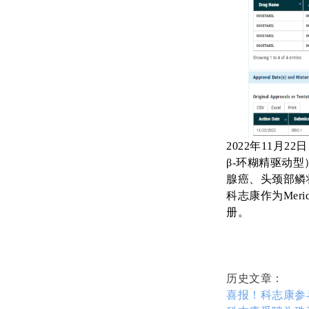
2022年11月22
β-环糊精驱动
腺癌、头颈部鳞
科志康作为
Meri
册。
历史文章：
喜报！科志康参与