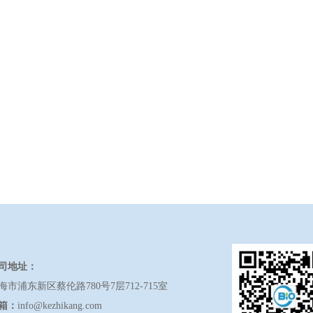
司地址：
海市浦东新区蔡伦路
780
号
7
层
712-715
室
箱：
info@kezhikang.com