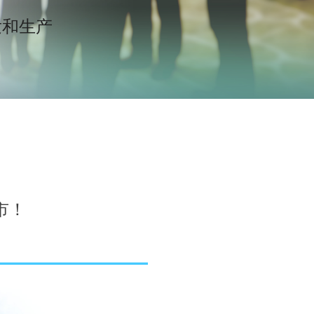
和生产
市！