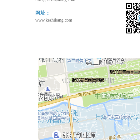
网址：
www.kezhikang.com