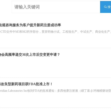
끠
搜
C法规咨询服务为客户提升新药注册成功率
册CTD文件中M3和M2药学部分，贯穿药物小试、工程批生产、中试生产、商业化生产
药物会高频率递交30次上市后交变更申请？
改良型新药项目获FDA批准上市！
Meridian Laboratories Inc收到FDA的批准通知：多西他赛注射液（磺丁基-β-环