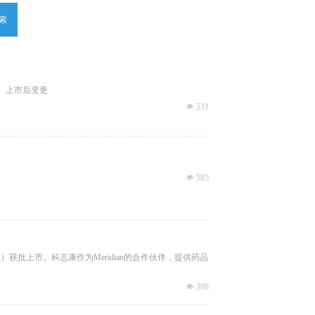
索
、上市后变更
넶
531
넶
585
糊精驱动型）获批上市。科志康作为Meridian的合作伙伴，提供药品
넶
398