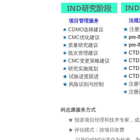
IN
IND研究阶段
科志康服务方式
法规注
项目管理服务
★ 指派项目经理和技术专家，成立
★
注册
★
CDMO
选择建议
★ 评估模式：按项目收费
★
pre-
★
CMC
优化建议
→ 以IND或NDA递交为标准，为客
★
pre-
★
质量研究建议
★
CTD
★
批次管理建议
◎ 提供CMC注册可行性评估；
★
CTD
★
CMC
变更策略建议
◎ 定制CMC审评要点、同类案例
★
CTD
★
研究实施规划
★ 答疑模式：按时收费
★
CTD
★
试验进度跟进
◎ 针对客户提出的问题，在约定时
★
注册
★
风险识别与控制
★
注册
科志康服务能力
科志康服务方式
★ 服务经验：细胞与基因治疗药物42
★ 指派项目经理和技术专家，成
★ 方案模块化：已建立17个新药CM
★ 评估模式：按项目收费
★ 供应链库：每周入库1个，已达15
→ 以IND或NDA递交为标准，