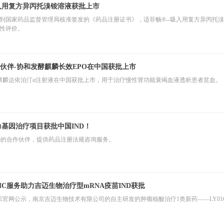
入用复方异丙托溴铵溶液获批上市
到国家药品监督管理局核准签发的《药品注册证书》，适菲畅®--吸入用复方异丙托
性评价。
合作伙伴-协和发酵麒麟长效EPO在中国获批上市
酵麒麟达依泊汀α注射液在中国获批上市，用于治疗慢性肾功能衰竭血液透析患者贫血。
基因治疗项目获批中国IND！
aro的合作伙伴，提供药品注册法规咨询服务。
MC服务助力吉迈生物治疗型mRNA疫苗IND获批
，CDE官网公示，南京吉迈生物技术有限公司的自主研发的肿瘤核酸治疗1类新药——LY016