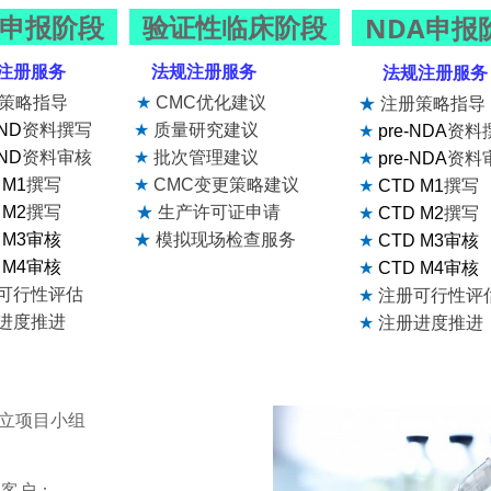
D申报阶段
验证性临床阶段
NDA申报
册服务
法规注册服务
法规注册服务
项目小组
策略指导
★
CMC
优化建议
★
注册策略指导
IND
资料撰写
★
质量研究建议
★
pre-NDA
资料
户：
IND
资料审核
★
批次管理建议
★
pre-NDA
资料
 M1
撰写
★
CMC
变更策略建议
★
CTD M1
撰写
 M2
撰写
★
生产许可证申请
★
CTD M2
撰写
审评复盘
 M3
审核
★
模拟现场检查服务
★
CTD M3
审核
 M4
审核
★
CTD M4
审核
间内提供解决方案
可行性评估
★
注册可行性评
进度推进
★
注册进度推进
个，改良型新药26个，生物制品13个，化药多个；
立项目小组
C开发要点模板，包括中美欧日指导原则、100+个药物审评要
0+服务商，覆盖关键原料、辅料包材、CDMO和第三方检测
为客户：