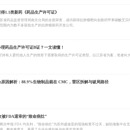
得1.1类新药《药品生产许可证》
苏省药品监督管理局南京分局的全面审查，成功获得抗肿瘤靶向创新药甲苯磺酸艾贝
范围内为数不多获批生产的抗肿瘤新药开发公司。
办理药品生产许可证B证？一文读懂！
可持有人委托他人生产的情形下需要取得的生产许可证类型。以江苏省为案，笔者向
心原因解析：88.9%生物制品栽在 CMC，雷区拆解与破局路径
次被FDA退审的“致命病灶”
两次申报 FDA 均失利，“致命病灶”为苏州盛迪亚的现场检查不过关，缺陷项集中在
础漏洞，整改难度大，暴露了企业合规短板与中美监管差异。