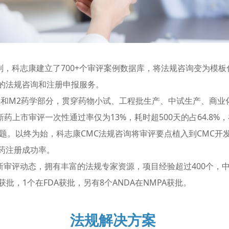
科志康建立了700+个审评案例数据库，将法规咨询变为模板
的法规咨询和注册申报服务。
3和M2药学部分，贯穿药物小试、工程批生产、中试生产、商业
国新药上市审评一次性通过率仅为13%，耗时超500天的占64.8%
题。
以终为始，科志康CMC法规咨询将审评要点植入到CMC开
药注册成功率。
动态，拥有丰富的法规专家资源，项目经验超过400个，中美I
A获批，1个在FDA获批，另有8个ANDA在NMPA获批。
法规解决方案