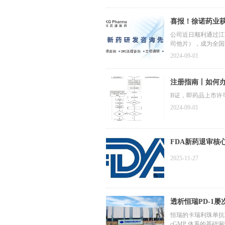
喜报！徐诺药业获
公司近日顺利通过江
司他片），成为全国
2024-09-01
注册指南丨如何
B证，即药品上市许
2024-09-01
FDA新药退审核
2025-11-27
透析恒瑞PD-1屡
恒瑞的卡瑞利珠单抗
cGMP 体系的基