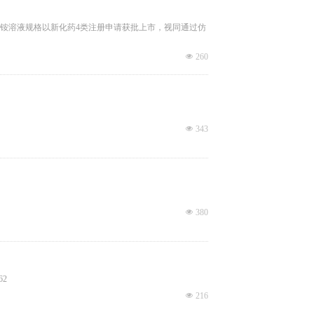
溴铵溶液规格以新化药4类注册申请获批上市，视同通过仿
넶
260
넶
343
넶
380
2
넶
216