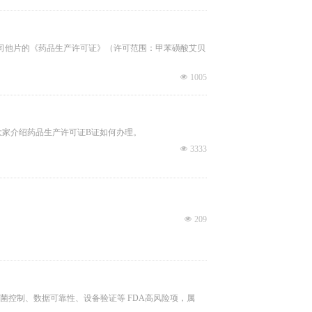
司他片的《药品生产许可证》（许可范围：甲苯磺酸艾贝
넶
1005
大家介绍药品生产许可证B证如何办理。
넶
3333
넶
209
无菌控制、数据可靠性、设备验证等 FDA高风险项，属