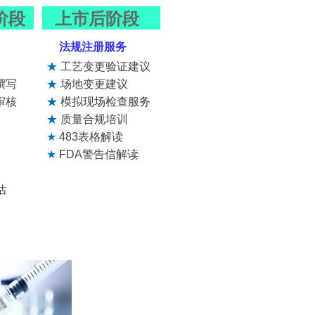
阶段
上市后阶段
法规注册服务
★
工艺变更验证建议
撰写
★
场地变更建议
审核
★
模拟现场检查服务
★
质量合规培训
★
483
表格解读
★
FDA
警告信解读
估
点、科志康项目经验等；